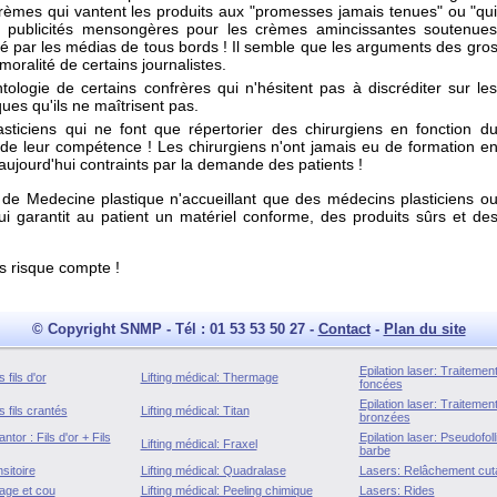
rèmes qui vantent les produits aux "promesses jamais tenues" ou "qu
es publicités mensongères pour les crèmes amincissantes soutenue
é par les médias de tous bords ! Il semble que les arguments des gro
oralité de certains journalistes.
logie de certains confrères qui n'hésitent pas à discréditer sur le
ues qu'ils ne maîtrisent pas.
sticiens qui ne font que répertorier des chirurgiens en fonction d
 de leur compétence ! Les chirurgiens n'ont jamais eu de formation e
aujourd'hui contraints par la demande des patients !
e de Medecine plastique n'accueillant que des médecins plasticiens o
qui garantit au patient un matériel conforme, des produits sûrs et de
ns risque compte !
© Copyright SNMP - Tél : 01 53 53 50 27 -
Contact
-
Plan du site
Epilation laser: Traiteme
 fils d'or
Lifting médical: Thermage
foncées
Epilation laser: Traiteme
 fils crantés
Lifting médical: Titan
bronzées
tor : Fils d'or + Fils
Epilation laser: Pseudofolli
Lifting médical: Fraxel
barbe
sitoire
Lifting médical: Quadralase
Lasers: Relâchement cut
age et cou
Lifting médical: Peeling chimique
Lasers: Rides