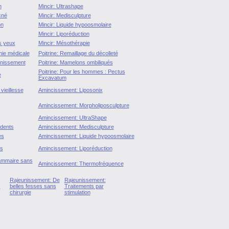
n
Mincir: Ultrashape
cné
Mincir: Medisculpture
on
Mincir: Liquide hypoosmolaire
Mincir: Liporéduction
s yeux
Mincir: Mésothérapie
ie médicale
Poitrine: Remaillage du décolleté
unissement
Poitrine: Mamelons ombiliqués
Poitrine: Pour les hommes : Pectus
e
Excavatum
vieillesse
Amincissement: Liposonix
Amincissement: Morpholiposculpture
Amincissement: UltraShape
 dents
Amincissement: Medisculpture
es
Amincissement: Liquide hypoosmolaire
es
Amincissement: Liporéduction
mammaire sans
Amincissement: Thermofréquence
Rajeunissement: De
Rajeunissement:
s
belles fesses sans
Traitements par
chirurgie
stimulation