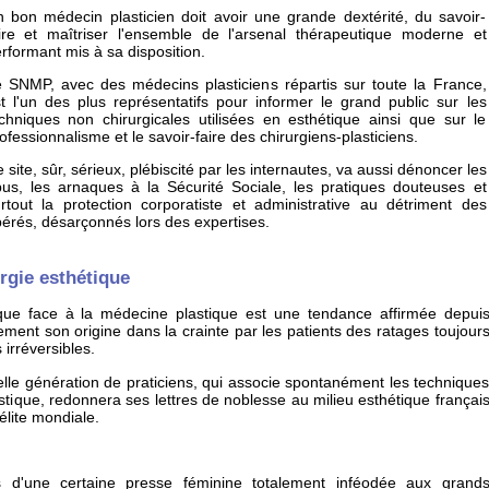
 bon médecin plasticien doit avoir une grande dextérité, du savoir-
ire et maîtriser l'ensemble de l'arsenal thérapeutique moderne et
rformant mis à sa disposition.
 SNMP, avec des médecins plasticiens répartis sur toute la France,
t l'un des plus représentatifs pour informer le grand public sur les
chniques non chirurgicales utilisées en esthétique ainsi que sur le
ofessionnalisme et le savoir-faire des chirurgiens-plasticiens.
 site, sûr, sérieux, plébiscité par les internautes, va aussi dénoncer les
us, les arnaques à la Sécurité Sociale, les pratiques douteuses et
rtout la protection corporatiste et administrative au détriment des
érés, désarçonnés lors des expertises.
urgie esthétique
ique face à la médecine plastique est une tendance affirmée depui
ement son origine dans la crainte par les patients des ratages toujour
 irréversibles.
e génération de praticiens, qui associe spontanément les technique
tique, redonnera ses lettres de noblesse au milieu esthétique françai
'élite mondiale.
 d'une certaine presse féminine totalement inféodée aux grand