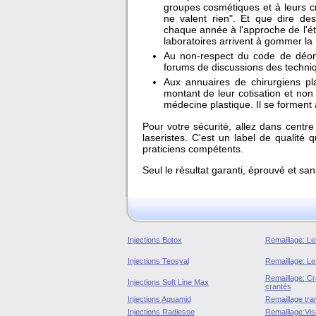
groupes cosmétiques et à leurs c
ne valent rien". Et que dire d
chaque année à l'approche de l'ét
laboratoires arrivent à gommer la m
Au non-respect du code de déonto
forums de discussions des techniq
Aux annuaires de chirurgiens pla
montant de leur cotisation et non
médecine plastique. Il se forment 
Pour votre sécurité, allez dans centr
laseristes. C'est un label de qualité 
praticiens compétents.
Seul le résultat garanti, éprouvé et sa
Injections Botox
Remaillage: Les
Injections Teosyal
Remaillage: Les
Remaillage: Cran
Injections Soft Line Max
crantés
Injections Aquamid
Remaillage tran
Injections Radiesse
Remaillage:Vis