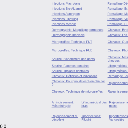
Injections Macrolane
Remaillage:Déc
Injections Bio-Alcamid
Remaillage: Br
Injections Autoregen
Remaillage: Ma
Injections Lipofilling
Remaillage: Ve
Injections Mesolift
Remaillage: C
Dermographie: Maquillage permanent
Cheveux: Evolu
Dermographie médicale
Cheveux: Les
Microgreffes: Technique FUT
Cheveux: Ques
Microgreffes: Technique FUE
Cheveux: Phot
Cheveux: Méso
Sourire: Blanchiment des dents
cheveux
Sourire: Facettes dentaires
Lifting médical
Sourire: Implants dentaires
Lifting médica
Cheveux: Définition et indications
Remaillage : o
Cheveux: Pourquoi devient-on chauve
Rajeunissemen
?
Cheveux: Technique de microgreffes
Rajeunissemen
Amincissement:
Lifting médical des
Rajeunisseme
Mésothérapie
bras
mains
Rajeunissement du
Imperfections:
Imperfections
décolleté
Pilosité
Varicosités
0 0