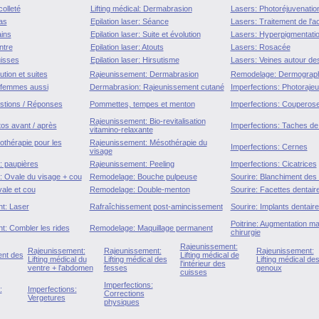
olleté
Lifting médical: Dermabrasion
Lasers: Photoréjuvenatio
as
Epilation laser: Séance
Lasers: Traitement de l'a
ins
Epilation laser: Suite et évolution
Lasers: Hyperpigmentati
ntre
Epilation laser: Atouts
Lasers: Rosacée
uisses
Epilation laser: Hirsutisme
Lasers: Veines autour de
tion et suites
Rajeunissement: Dermabrasion
Remodelage: Dermograph
 femmes aussi
Dermabrasion: Rajeunissement cutané
Imperfections: Photoraje
tions / Réponses
Pommettes, tempes et menton
Imperfections: Couperos
Rajeunissement: Bio-revitalisation
os avant / après
Imperfections: Taches de 
vitamino-relaxante
thérapie pour les
Rajeunissement: Mésothérapie du
Imperfections: Cernes
visage
 : paupières
Rajeunissement: Peeling
Imperfections: Cicatrices
l : Ovale du visage + cou
Remodelage: Bouche pulpeuse
Sourire: Blanchiment des
vale et cou
Remodelage: Double-menton
Sourire: Facettes dentair
t: Laser
Rafraîchissement post-amincissement
Sourire: Implants dentair
Poitrine: Augmentation 
t: Combler les rides
Remodelage: Maquillage permanent
chirurgie
Rajeunissement:
Rajeunissement:
Rajeunissement:
Rajeunissement:
nt des
Lifting médical de
Lifting médical du
Lifting médical des
Lifting médical de
l'intérieur des
ventre + l'abdomen
fesses
genoux
cuisses
Imperfections:
:
Imperfections:
Corrections
Vergetures
physiques