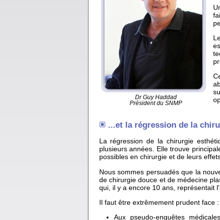
Un
fa
pe
Le
es
te
pr
Ce
ab
su
Dr Guy Haddad
op
Président du SNMP
...et la régression de la chir
La régression de la chirurgie esthét
plusieurs années. Elle trouve principal
possibles en chirurgie et de leurs effets
Nous sommes persuadés que la nouvell
de chirurgie douce et de médecine plas
qui, il y a encore 10 ans, représentait l
Il faut être extrêmement prudent face :
Aux pseudo-enquêtes médicales