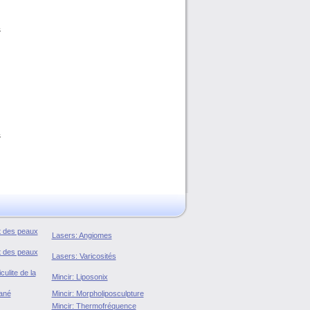
i
s
s
s
u
n
u
s
nt des peaux
Lasers: Angiomes
nt des peaux
Lasers: Varicosités
culite de la
Mincir: Liposonix
ané
Mincir: Morpholiposculpture
Mincir: Thermofréquence