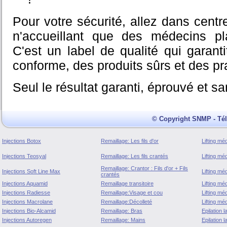
Pour votre sécurité, allez dans cent
n'accueillant que des médecins pla
C'est un label de qualité qui garanti
conforme, des produits sûrs et des pr
Seul le résultat garanti, éprouvé et s
© Copyright SNMP - Tél 
Injections Botox
Remaillage: Les fils d'or
Lifting mé
Injections Teosyal
Remaillage: Les fils crantés
Lifting méd
Remaillage: Crantor : Fils d'or + Fils
Injections Soft Line Max
Lifting mé
crantés
Injections Aquamid
Remaillage transitoire
Lifting mé
Injections Radiesse
Remaillage:Visage et cou
Lifting mé
Injections Macrolane
Remaillage:Décolleté
Lifting mé
Injections Bio-Alcamid
Remaillage: Bras
Epilation 
Injections Autoregen
Remaillage: Mains
Epilation l