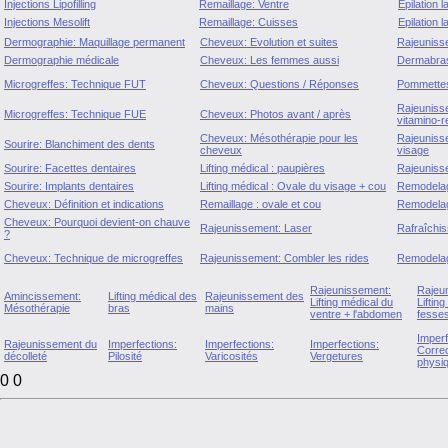
Injections Lipofilling
Remaillage: Ventre
Epilation l
Injections Mesolift
Remaillage: Cuisses
Epilation 
Dermographie: Maquillage permanent
Cheveux: Evolution et suites
Rajeuniss
Dermographie médicale
Cheveux: Les femmes aussi
Dermabras
Microgreffes: Technique FUT
Cheveux: Questions / Réponses
Pommettes
Rajeunisse
Microgreffes: Technique FUE
Cheveux: Photos avant / après
vitamino-r
Cheveux: Mésothérapie pour les
Rajeuniss
Sourire: Blanchiment des dents
cheveux
visage
Sourire: Facettes dentaires
Lifting médical : paupières
Rajeuniss
Sourire: Implants dentaires
Lifting médical : Ovale du visage + cou
Remodelag
Cheveux: Définition et indications
Remaillage : ovale et cou
Remodelag
Cheveux: Pourquoi devient-on chauve
Rajeunissement: Laser
Rafraîchi
?
Cheveux: Technique de microgreffes
Rajeunissement: Combler les rides
Remodelag
Rajeunissement:
Rajeu
Amincissement:
Lifting médical des
Rajeunissement des
Lifting médical du
Liftin
Mésothérapie
bras
mains
ventre + l'abdomen
fesse
Imperf
Rajeunissement du
Imperfections:
Imperfections:
Imperfections:
Corre
décolleté
Pilosité
Varicosités
Vergetures
physi
0 0