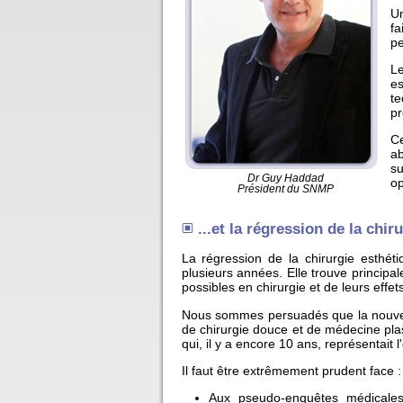
Un
fa
pe
Le
es
te
pr
Ce
ab
su
Dr Guy Haddad
op
Président du SNMP
...et la régression de la chir
La régression de la chirurgie esthét
plusieurs années. Elle trouve principal
possibles en chirurgie et de leurs effets
Nous sommes persuadés que la nouvell
de chirurgie douce et de médecine plas
qui, il y a encore 10 ans, représentait l
Il faut être extrêmement prudent face :
Aux pseudo-enquêtes médicales