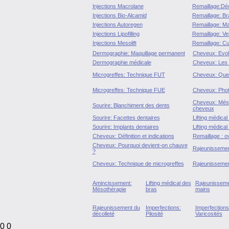
Injections Macrolane
Remaillage:Déc
Injections Bio-Alcamid
Remaillage: Br
Injections Autoregen
Remaillage: Ma
Injections Lipofilling
Remaillage: Ve
Injections Mesolift
Remaillage: C
Dermographie: Maquillage permanent
Cheveux: Evolu
Dermographie médicale
Cheveux: Les
Microgreffes: Technique FUT
Cheveux: Ques
Microgreffes: Technique FUE
Cheveux: Phot
Cheveux: Méso
Sourire: Blanchiment des dents
cheveux
Sourire: Facettes dentaires
Lifting médical
Sourire: Implants dentaires
Lifting médica
Cheveux: Définition et indications
Remaillage : o
Cheveux: Pourquoi devient-on chauve
Rajeunissemen
?
Cheveux: Technique de microgreffes
Rajeunissemen
Amincissement:
Lifting médical des
Rajeunisseme
Mésothérapie
bras
mains
Rajeunissement du
Imperfections:
Imperfections
décolleté
Pilosité
Varicosités
0 0