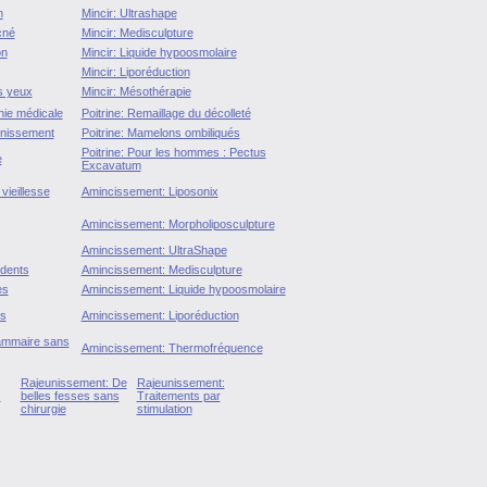
n
Mincir: Ultrashape
cné
Mincir: Medisculpture
on
Mincir: Liquide hypoosmolaire
Mincir: Liporéduction
s yeux
Mincir: Mésothérapie
ie médicale
Poitrine: Remaillage du décolleté
unissement
Poitrine: Mamelons ombiliqués
Poitrine: Pour les hommes : Pectus
e
Excavatum
vieillesse
Amincissement: Liposonix
Amincissement: Morpholiposculpture
Amincissement: UltraShape
 dents
Amincissement: Medisculpture
es
Amincissement: Liquide hypoosmolaire
es
Amincissement: Liporéduction
mammaire sans
Amincissement: Thermofréquence
Rajeunissement: De
Rajeunissement:
s
belles fesses sans
Traitements par
chirurgie
stimulation