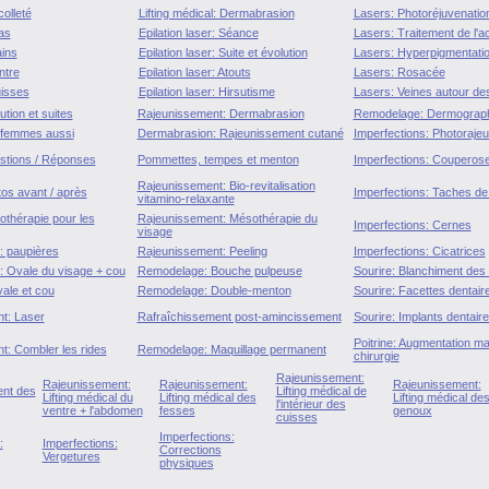
olleté
Lifting médical: Dermabrasion
Lasers: Photoréjuvenatio
as
Epilation laser: Séance
Lasers: Traitement de l'a
ins
Epilation laser: Suite et évolution
Lasers: Hyperpigmentati
ntre
Epilation laser: Atouts
Lasers: Rosacée
uisses
Epilation laser: Hirsutisme
Lasers: Veines autour de
tion et suites
Rajeunissement: Dermabrasion
Remodelage: Dermograph
 femmes aussi
Dermabrasion: Rajeunissement cutané
Imperfections: Photoraje
tions / Réponses
Pommettes, tempes et menton
Imperfections: Couperos
Rajeunissement: Bio-revitalisation
os avant / après
Imperfections: Taches de 
vitamino-relaxante
thérapie pour les
Rajeunissement: Mésothérapie du
Imperfections: Cernes
visage
 : paupières
Rajeunissement: Peeling
Imperfections: Cicatrices
l : Ovale du visage + cou
Remodelage: Bouche pulpeuse
Sourire: Blanchiment des
vale et cou
Remodelage: Double-menton
Sourire: Facettes dentair
t: Laser
Rafraîchissement post-amincissement
Sourire: Implants dentair
Poitrine: Augmentation 
t: Combler les rides
Remodelage: Maquillage permanent
chirurgie
Rajeunissement:
Rajeunissement:
Rajeunissement:
Rajeunissement:
nt des
Lifting médical de
Lifting médical du
Lifting médical des
Lifting médical de
l'intérieur des
ventre + l'abdomen
fesses
genoux
cuisses
Imperfections:
:
Imperfections:
Corrections
Vergetures
physiques