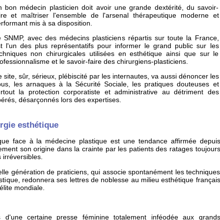
 bon médecin plasticien doit avoir une grande dextérité, du savoir-
ire et maîtriser l'ensemble de l'arsenal thérapeutique moderne et
rformant mis à sa disposition.
 SNMP, avec des médecins plasticiens répartis sur toute la France,
t l'un des plus représentatifs pour informer le grand public sur les
chniques non chirurgicales utilisées en esthétique ainsi que sur le
ofessionnalisme et le savoir-faire des chirurgiens-plasticiens.
 site, sûr, sérieux, plébiscité par les internautes, va aussi dénoncer les
us, les arnaques à la Sécurité Sociale, les pratiques douteuses et
rtout la protection corporatiste et administrative au détriment des
érés, désarçonnés lors des expertises.
urgie esthétique
ique face à la médecine plastique est une tendance affirmée depui
ement son origine dans la crainte par les patients des ratages toujour
 irréversibles.
e génération de praticiens, qui associe spontanément les technique
tique, redonnera ses lettres de noblesse au milieu esthétique françai
'élite mondiale.
 d'une certaine presse féminine totalement inféodée aux grand