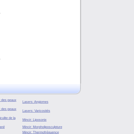
i
s
s
s
u
n
u
s
nt des peaux
Lasers: Angiomes
nt des peaux
Lasers: Varicosités
culite de la
Mincir: Liposonix
ané
Mincir: Morpholiposculpture
Mincir: Thermofréquence