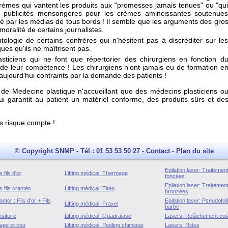
rèmes qui vantent les produits aux "promesses jamais tenues" ou "qu
es publicités mensongères pour les crèmes amincissantes soutenue
é par les médias de tous bords ! Il semble que les arguments des gro
oralité de certains journalistes.
logie de certains confrères qui n'hésitent pas à discréditer sur le
ues qu'ils ne maîtrisent pas.
sticiens qui ne font que répertorier des chirurgiens en fonction d
 de leur compétence ! Les chirurgiens n'ont jamais eu de formation e
aujourd'hui contraints par la demande des patients !
e de Medecine plastique n'accueillant que des médecins plasticiens o
qui garantit au patient un matériel conforme, des produits sûrs et de
ns risque compte !
© Copyright SNMP - Tél : 01 53 53 50 27 -
Contact
-
Plan du site
Epilation laser: Traiteme
 fils d'or
Lifting médical: Thermage
foncées
Epilation laser: Traiteme
 fils crantés
Lifting médical: Titan
bronzées
tor : Fils d'or + Fils
Epilation laser: Pseudofolli
Lifting médical: Fraxel
barbe
sitoire
Lifting médical: Quadralase
Lasers: Relâchement cut
age et cou
Lifting médical: Peeling chimique
Lasers: Rides