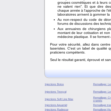
groupes cosmétiques et à leurs c
ne valent rien". Et que dire d
chaque année à l'approche de l'ét
laboratoires arrivent à gommer la m
Au non-respect du code de déonto
forums de discussions des techniq
Aux annuaires de chirurgiens pla
montant de leur cotisation et non
médecine plastique. Il se forment 
Pour votre sécurité, allez dans centr
laseristes. C'est un label de qualité 
praticiens compétents.
Seul le résultat garanti, éprouvé et sa
Injections Botox
Remaillage: Les
Injections Teosyal
Remaillage: Les
Remaillage: Cran
Injections Soft Line Max
crantés
Injections Aquamid
Remaillage tran
Injections Radiesse
Remaillage:Vis