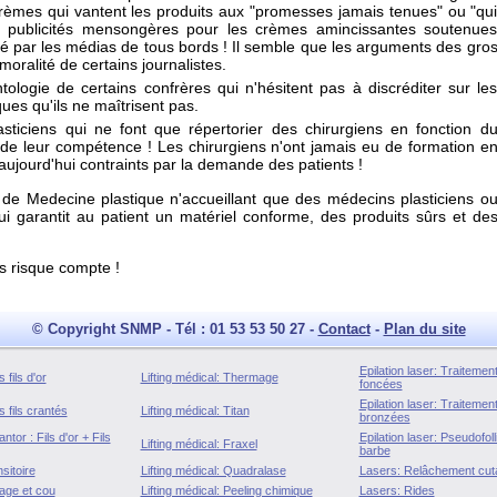
rèmes qui vantent les produits aux "promesses jamais tenues" ou "qu
es publicités mensongères pour les crèmes amincissantes soutenue
é par les médias de tous bords ! Il semble que les arguments des gro
oralité de certains journalistes.
logie de certains confrères qui n'hésitent pas à discréditer sur le
ues qu'ils ne maîtrisent pas.
sticiens qui ne font que répertorier des chirurgiens en fonction d
 de leur compétence ! Les chirurgiens n'ont jamais eu de formation e
aujourd'hui contraints par la demande des patients !
e de Medecine plastique n'accueillant que des médecins plasticiens o
qui garantit au patient un matériel conforme, des produits sûrs et de
ns risque compte !
© Copyright SNMP - Tél : 01 53 53 50 27 -
Contact
-
Plan du site
Epilation laser: Traiteme
 fils d'or
Lifting médical: Thermage
foncées
Epilation laser: Traiteme
 fils crantés
Lifting médical: Titan
bronzées
tor : Fils d'or + Fils
Epilation laser: Pseudofolli
Lifting médical: Fraxel
barbe
sitoire
Lifting médical: Quadralase
Lasers: Relâchement cut
age et cou
Lifting médical: Peeling chimique
Lasers: Rides