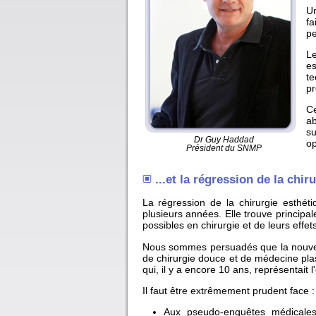
Un
fa
pe
Le
es
te
pr
Ce
ab
su
Dr Guy Haddad
op
Président du SNMP
...et la régression de la chir
La régression de la chirurgie esthét
plusieurs années. Elle trouve principal
possibles en chirurgie et de leurs effets
Nous sommes persuadés que la nouvell
de chirurgie douce et de médecine plas
qui, il y a encore 10 ans, représentait l
Il faut être extrêmement prudent face :
Aux pseudo-enquêtes médicales