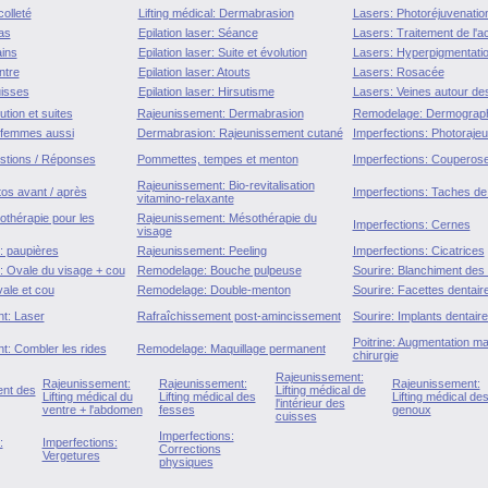
olleté
Lifting médical: Dermabrasion
Lasers: Photoréjuvenatio
as
Epilation laser: Séance
Lasers: Traitement de l'a
ins
Epilation laser: Suite et évolution
Lasers: Hyperpigmentati
ntre
Epilation laser: Atouts
Lasers: Rosacée
uisses
Epilation laser: Hirsutisme
Lasers: Veines autour de
tion et suites
Rajeunissement: Dermabrasion
Remodelage: Dermograph
 femmes aussi
Dermabrasion: Rajeunissement cutané
Imperfections: Photoraje
tions / Réponses
Pommettes, tempes et menton
Imperfections: Couperos
Rajeunissement: Bio-revitalisation
os avant / après
Imperfections: Taches de 
vitamino-relaxante
thérapie pour les
Rajeunissement: Mésothérapie du
Imperfections: Cernes
visage
 : paupières
Rajeunissement: Peeling
Imperfections: Cicatrices
l : Ovale du visage + cou
Remodelage: Bouche pulpeuse
Sourire: Blanchiment des
vale et cou
Remodelage: Double-menton
Sourire: Facettes dentair
t: Laser
Rafraîchissement post-amincissement
Sourire: Implants dentair
Poitrine: Augmentation 
t: Combler les rides
Remodelage: Maquillage permanent
chirurgie
Rajeunissement:
Rajeunissement:
Rajeunissement:
Rajeunissement:
nt des
Lifting médical de
Lifting médical du
Lifting médical des
Lifting médical de
l'intérieur des
ventre + l'abdomen
fesses
genoux
cuisses
Imperfections:
:
Imperfections:
Corrections
Vergetures
physiques