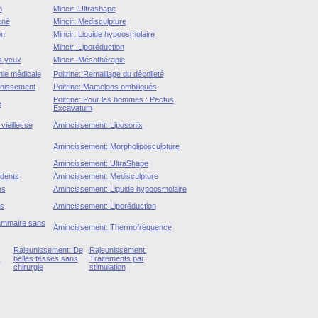
n
Mincir: Ultrashape
cné
Mincir: Medisculpture
on
Mincir: Liquide hypoosmolaire
Mincir: Liporéduction
s yeux
Mincir: Mésothérapie
ie médicale
Poitrine: Remaillage du décolleté
unissement
Poitrine: Mamelons ombiliqués
Poitrine: Pour les hommes : Pectus
e
Excavatum
vieillesse
Amincissement: Liposonix
Amincissement: Morpholiposculpture
Amincissement: UltraShape
 dents
Amincissement: Medisculpture
es
Amincissement: Liquide hypoosmolaire
es
Amincissement: Liporéduction
mammaire sans
Amincissement: Thermofréquence
Rajeunissement: De
Rajeunissement:
s
belles fesses sans
Traitements par
chirurgie
stimulation