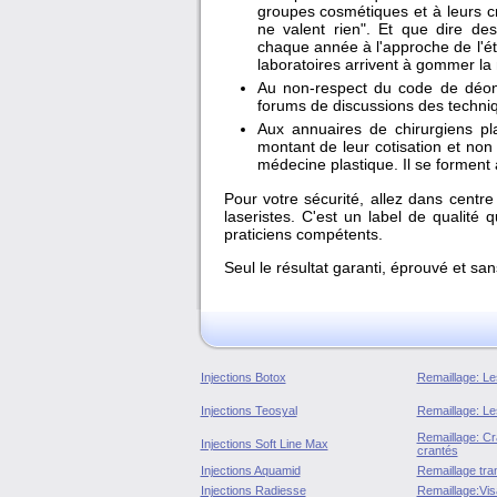
groupes cosmétiques et à leurs c
ne valent rien". Et que dire d
chaque année à l'approche de l'ét
laboratoires arrivent à gommer la m
Au non-respect du code de déonto
forums de discussions des techniq
Aux annuaires de chirurgiens pla
montant de leur cotisation et non
médecine plastique. Il se forment 
Pour votre sécurité, allez dans centr
laseristes. C'est un label de qualité 
praticiens compétents.
Seul le résultat garanti, éprouvé et sa
Injections Botox
Remaillage: Les
Injections Teosyal
Remaillage: Les
Remaillage: Cran
Injections Soft Line Max
crantés
Injections Aquamid
Remaillage tran
Injections Radiesse
Remaillage:Vis