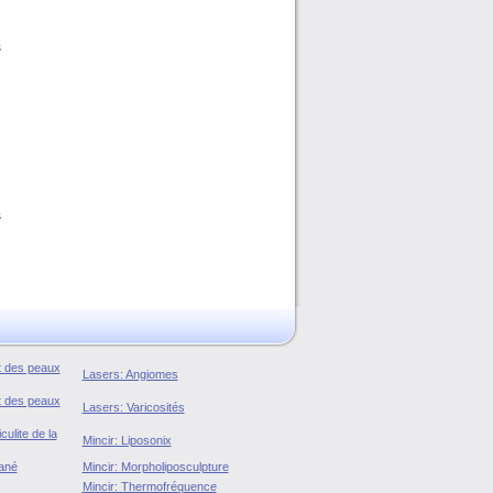
i
s
s
s
u
n
u
s
nt des peaux
Lasers: Angiomes
nt des peaux
Lasers: Varicosités
culite de la
Mincir: Liposonix
ané
Mincir: Morpholiposculpture
Mincir: Thermofréquence