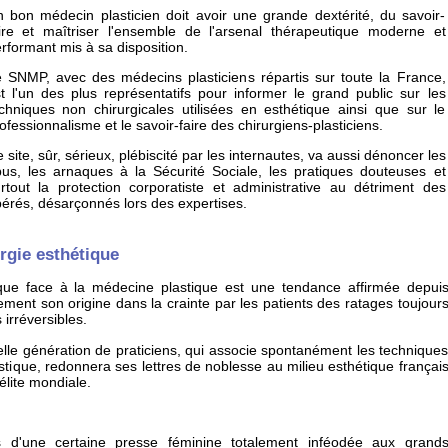
 bon médecin plasticien doit avoir une grande dextérité, du savoir-
ire et maîtriser l'ensemble de l'arsenal thérapeutique moderne et
rformant mis à sa disposition.
 SNMP, avec des médecins plasticiens répartis sur toute la France,
t l'un des plus représentatifs pour informer le grand public sur les
chniques non chirurgicales utilisées en esthétique ainsi que sur le
ofessionnalisme et le savoir-faire des chirurgiens-plasticiens.
 site, sûr, sérieux, plébiscité par les internautes, va aussi dénoncer les
us, les arnaques à la Sécurité Sociale, les pratiques douteuses et
rtout la protection corporatiste et administrative au détriment des
érés, désarçonnés lors des expertises.
urgie esthétique
ique face à la médecine plastique est une tendance affirmée depui
ement son origine dans la crainte par les patients des ratages toujour
 irréversibles.
e génération de praticiens, qui associe spontanément les technique
tique, redonnera ses lettres de noblesse au milieu esthétique françai
'élite mondiale.
 d'une certaine presse féminine totalement inféodée aux grand