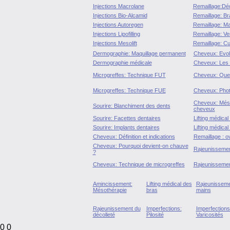
Injections Macrolane
Remaillage:Déc
Injections Bio-Alcamid
Remaillage: Br
Injections Autoregen
Remaillage: Ma
Injections Lipofilling
Remaillage: Ve
Injections Mesolift
Remaillage: C
Dermographie: Maquillage permanent
Cheveux: Evolu
Dermographie médicale
Cheveux: Les
Microgreffes: Technique FUT
Cheveux: Ques
Microgreffes: Technique FUE
Cheveux: Phot
Cheveux: Méso
Sourire: Blanchiment des dents
cheveux
Sourire: Facettes dentaires
Lifting médical
Sourire: Implants dentaires
Lifting médica
Cheveux: Définition et indications
Remaillage : o
Cheveux: Pourquoi devient-on chauve
Rajeunissemen
?
Cheveux: Technique de microgreffes
Rajeunissemen
Amincissement:
Lifting médical des
Rajeunisseme
Mésothérapie
bras
mains
Rajeunissement du
Imperfections:
Imperfections
décolleté
Pilosité
Varicosités
0 0